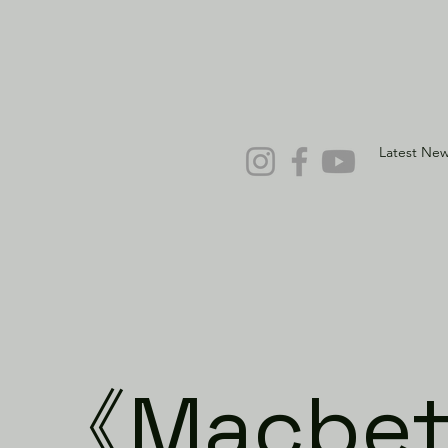
Latest Ne
《Macbet