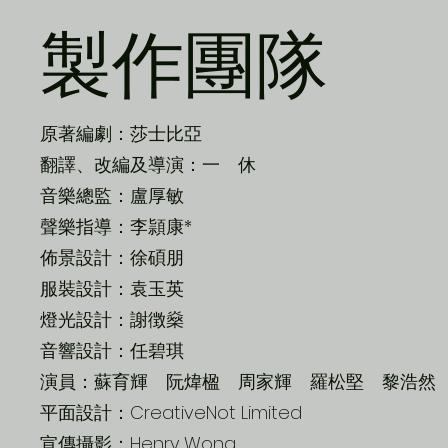
製作團隊
原著編劇：莎士比亞
翻譯、改編及導演：一 休
音樂總監：盧厚敏
聲樂指導：李頴康*
佈景設計：徐碩朋
服裝設計：袁玉英
燈光設計：謝徴燊
音響設計：任碧琪
演員：蘇育輝 阮煒楹 周家輝 羅松堅 黎浩然
平面設計：CreativeNot Limited
宣傳攝影：Henry Wong