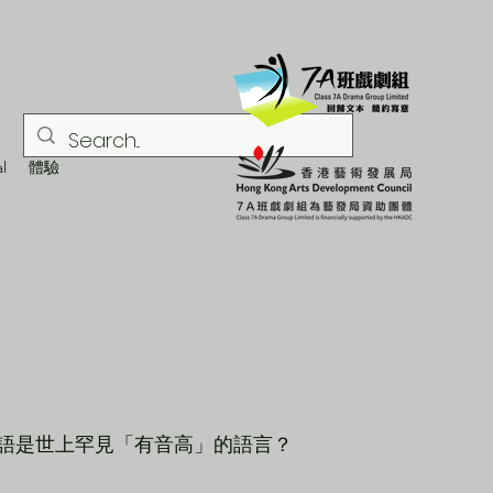
l
體驗
語是世上罕見「有音高」的語言？