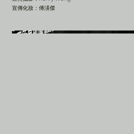
宣傳化妝：傅渶傑