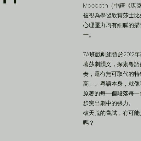
Macbeth（中譯《
被視為學習欣賞莎士比
心理壓力均有細膩的描
一。
7A班戲劇組曾於2012年改
著莎劇韻文，探索粵語
奏，還有無可取代的特
高」。粵語本身，就像唱歌
原著的每一個段落每一
步突出劇中的張力。
破天荒的嘗試，有可能
嗎？