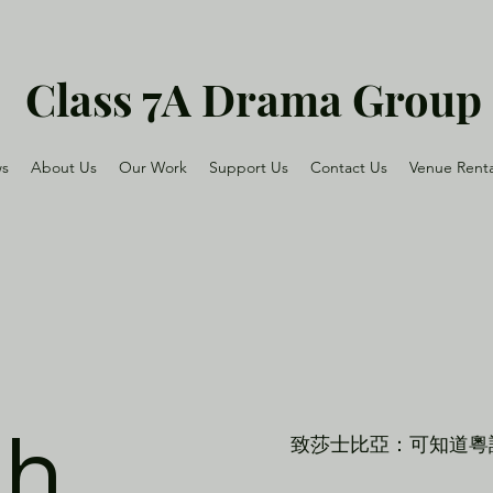
Class 7A Drama Group
ws
About Us
Our Work
Support Us
Contact Us
Venue Renta
h
致莎士比亞：可知道粵