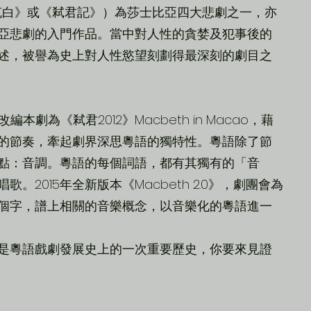
馬克白》或《弒君記》）為莎士比亞四大悲劇之一，亦
亞悲劇的入門作品。當中對人性的貪婪及犯事後的
述，被譽為史上對人性慾望刻劃得最深刻的劇目之
編本劇為《弒君2012》Macbeth in Macao，藉
的節奏，牽起劇界深思粵語的獨特性。粵語除了節
點：音調。粵語的每個詞語，都有其獨有的「音
。2015年全新版本《Macbeth 2.0》，劇團會為
個字，譜上相關的音樂概念，以音樂化的粵語進一
是粵語戲劇發展史上的一次重要歷史，你要來見證