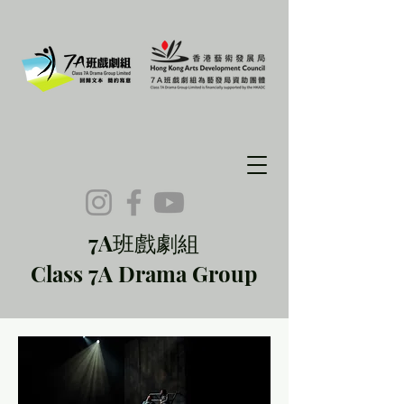
7A班戲劇組
Class 7A Drama Group