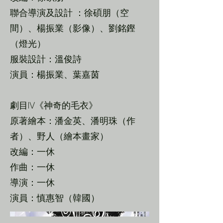
聯合導演及設計 ：徐碩朋（空
間）、楊振業（影像）、劉銘鏗
（燈光）
服裝設計：溫俊詩
演員：楊振業、葉嘉茵
劇目IV《神奇的毛衣》
原著繪本：潘金英、潘明珠（作
者）、野人（繪本畫家）
改編：一休
作曲：一休
導演：一休
演員：慎惠智（韓國）