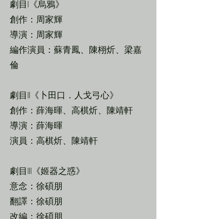
劇目I《烏鴉》
創作：周家輝
導演：周家輝
編作演員：蘇青鳳、陳栩炘、梁嘉
倫
劇目II《卜田口．人戈弓心》
創作：薛海暉、高棋炘、陳靖軒
導演：薛海暉
演員：高棋炘、陳靖軒
劇目III《姬器之惑》
意念：徐碩朋
翻譯：徐碩朋
改編：徐碩朋