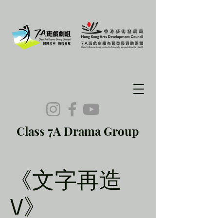
Class 7A Drama Group
《文字再造
V》