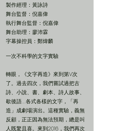
製作經理：黃詠詩
舞台監督：倪嘉偉
執行舞台監督：倪嘉偉
舞台助理：廖沛霖
字幕操控員：鄭煒麟
一次不科學的文字實驗
轉眼，《文字再造》來到第V次
了。過去四次，我們嘗試過把古
詩、小說、書、劇本、詩人故事、
歇後語……各式各樣的文字，「再
造」成劇場演出。這種實驗，義無
反顧，正正因為無法預期，總是叫
人既驚且喜。來到2016，我們再次