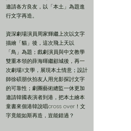
邀請各方良友，以「本土」為題進
行文字再造。
資深劇場演員周家輝繼上次以文字
描繪「貓」後，這次飛上天以
「鳥」為題；戲劇演員與中文教學
雙重本領的薛海暉繼顧城後，再一
次劇場X文學，展現本土情意；設計
師徐碩朋伙拍友人用光影探討文字
的可靠性；劇團藝術總監一休更加
邀請韓國表演者到港，把本土繪本
童書來個港韓說唱cross over！文
字竟能如斯再造，豈能錯過？