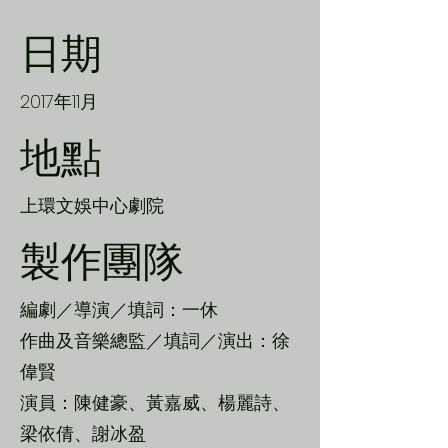
日期
2017年11月
地點
上環文娛中心劇院
製作團隊
編劇／導演／填詞：一休
作曲及音樂總監／填詞／演出：徐
偉賢
演員：陳健豪、黃嘉威、楊麗詩、
梁依倩、謝冰盈