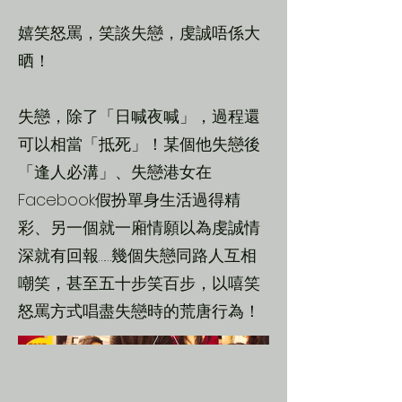
嬉笑怒罵，笑談失戀，虔誠唔係大
晒！
失戀，除了「日喊夜喊」，過程還
可以相當「抵死」！某個他失戀後
「逢人必溝」、失戀港女在
Facebook假扮單身生活過得精
彩、另一個就一廂情願以為虔誠情
深就有回報……幾個失戀同路人互相
嘲笑，甚至五十步笑百步，以嘻笑
怒罵方式唱盡失戀時的荒唐行為！