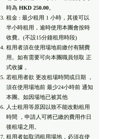
時為
HKD 250.00
。
租⾦ : 最少租⽤ 1 ⼩時，其後可以
半⼩時租⽤，逾時使⽤本團會按時
收費。(不設15分鐘租⽤時段)
租⽤者須在使⽤場地前繳付有關費
⽤。如有需要可向本團職員領取 正
式收據 。
若租⽤者欲 更改租場時間或⽇期 ，
須在使⽤場地前 最少24⼩時前 通知
本團。如因場地已被其他
⼈⼠租⽤等原因以致不能改動租⽤
時間 ，申請⼈可將已繳的費⽤作⽇
後租場之⽤。
租⽤者如取消租⽤場地，必須在使