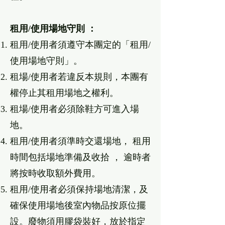
租⽤/使⽤場地守則 ：
租⽤/使⽤者須遵守本團定的「租⽤/
使⽤場地守則」。
租場/使⽤者若違反本規則，本團有
權停⽌其租⽤場地之權利。
租場/使⽤者必須除鞋⽅可進入場
地。
租⽤/使⽤者須準時交還場地， 租⽤
時間包括場地準備及收拾 ， 逾時者
將按時收取額外費⽤。
租⽤/使⽤者必須保持場地清潔，及
確保使⽤場地後室內物品按原位擺
設。廢物須⽤膠袋裝好，放於指定