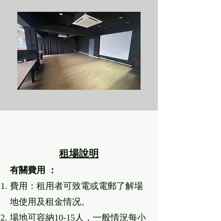
租場說明
有關費⽤ ：
費⽤：租⽤者可致電或電郵了解場
地使⽤及租⾦情况
。
場地可容納10-15人，⼀般情況每⼩