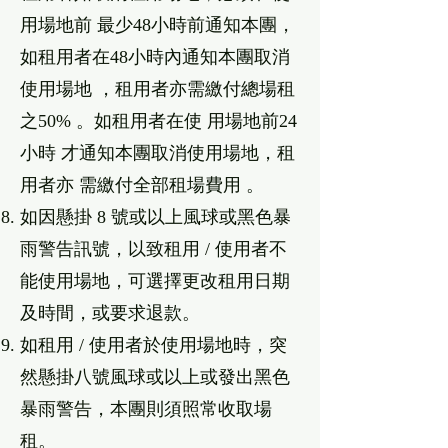
⽤場地前 最少48⼩時前通知本團，
如租⽤者在48⼩時內通知本團取消
使⽤場地 ，租⽤者亦需繳付總場租
之50% 。如租⽤者在使 ⽤場地前24
⼩時 才通知本團取消使⽤場地，租
⽤者亦 需繳付全部租場費⽤ 。
如因懸掛 8 號或以上風球或⿊⾊暴
雨警告訊號，以致租⽤ / 使⽤者不
能使⽤場地，可選擇更改租⽤⽇期
及時間，或要求退款。
如租⽤ / 使⽤者於使⽤場地時，突
然懸掛八號風球或以上或發出⿊⾊
暴雨警告，本團則須照常收取場
租。