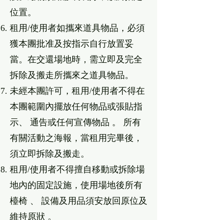
位置。
租⽤/使⽤者如攜來道具物品，必須
獲本團批准及按指⽰⾃⾏放置妥
當。在交還場地時，需立即及完全
拆除及搬⾛所攜來之道具物品。
未經本團許可，租⽤/使⽤者不得在
本團範圍內擺放任何物品或張貼指
⽰、 通告或任何宣傳物品 。 所有
有關活動之海報，當租⽤完畢後，
須立即拆除及搬⾛。
租⽤/使⽤者不得擅⾃移動或拆除場
地內的固定設施，使⽤場地後所有
檯椅 、 設備及⽤品須安放回原位及
維持原狀 。