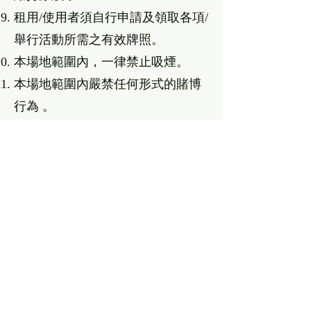
租⽤/使⽤者須⾃⾏申請及領取各項/
舉⾏活動所需之有效牌照。
本場地範圍內，⼀律禁⽌吸煙。
本場地範圍內嚴禁任何形式的賭博
⾏為 。
嚴禁攜帶違禁品、危險物品或不雅
物品進入本團範圍。
租⽤期間，所有設施如有損毀、破
壞或遺失，租⽤/使⽤者須賠償本團
損失 。
租⽤/使⽤者於本團場地內進⾏活動
時引致的⼈⾝傷亡或財物遺失、損
壞 ，本團概不負責 。
租⽤/使⽤者需就有關之活動購買適