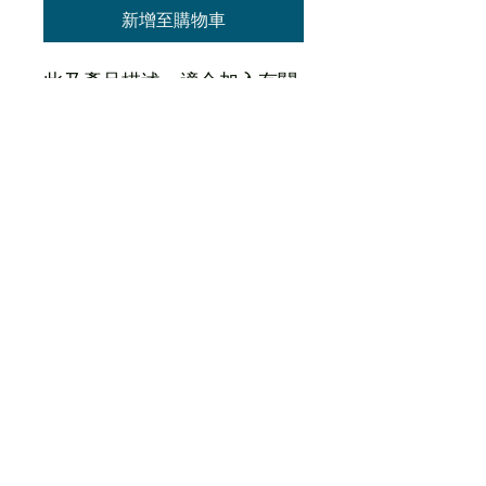
新增至購物車
此乃產品描述，適合加入有關
產品的詳細資訊，例如尺寸、
材料、保固和清洗說明。
產品資訊
這是產品詳情，適合加入有關產品的更
退貨與退款政策
多資訊，例如尺寸、材料、保固和清洗
說明。另外，您也可在此處形容產品的
獨特之處，以及可給客戶帶來的好處。
這是退貨與退款政策，適合向客戶解釋
運送資訊
買家總是希望能在購買之前清楚了解產
如何處理不滿意的產品。撰寫政策時，
品。所以請盡量提供資訊，讓顧客有信
請盡量開門見山，以便建立互信，讓顧
心和决心購買產品。
客有信心購買您的產品。
這是個運送政策，適合加入與運送方
法、包裝和費用相關的資訊。撰寫政策
時，請盡量開門見山，以便建立互信，
讓顧客有信心購買您的產品。
©2025
https://www.7a.org.hk/
版權所有。