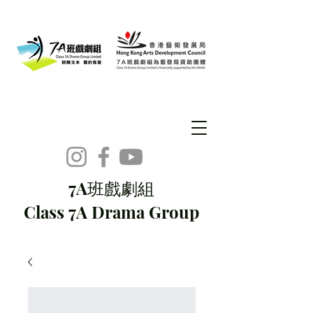
7A班戲劇組
Class 7A Drama Group