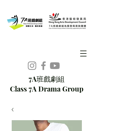
7A班戲劇組
Class 7A Drama Group