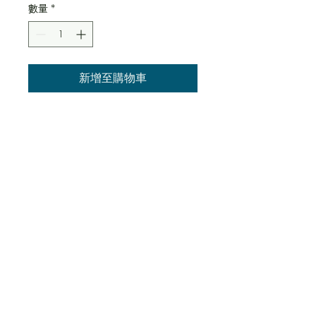
數量
*
新增至購物車
此乃產品描述，適合加入有關
產品的詳細資訊，例如尺寸、
材料、保固和清洗說明。
產品資訊
這是產品詳情，適合加入有關產品的更
退貨與退款政策
多資訊，例如尺寸、材料、保固和清洗
說明。另外，您也可在此處形容產品的
獨特之處，以及可給客戶帶來的好處。
這是退貨與退款政策，適合向客戶解釋
運送資訊
買家總是希望能在購買之前清楚了解產
如何處理不滿意的產品。撰寫政策時，
品。所以請盡量提供資訊，讓顧客有信
請盡量開門見山，以便建立互信，讓顧