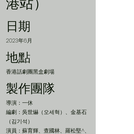
港站）
日期
2023年6月
地點
香港話劇團黑盒劇場
製作團隊
導演：一休
編劇：吳世爀（오세혁）、金基石
（김기석）
演員：蘇育輝、查國林、羅松堅^、