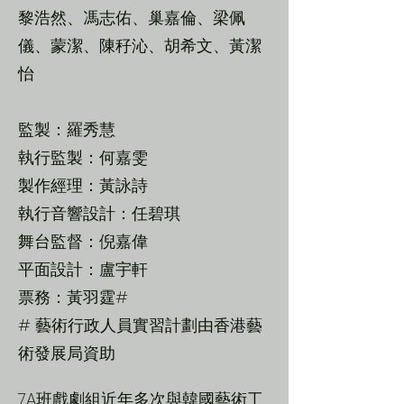
黎浩然、馮志佑、巢嘉倫、梁佩
儀、蒙潔、陳秄沁、胡希文、黃潔
怡
監製：羅秀慧
執行監製：何嘉雯
製作經理：黃詠詩
執行音響設計：任碧琪
舞台監督：倪嘉偉
平面設計：盧宇軒
票務：黃羽霆#
# 藝術行政人員實習計劃由香港藝
術發展局資助
7A班戲劇組近年多次與韓國藝術工