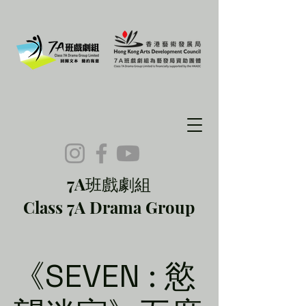
7A班戲劇組
Class 7A Drama Group
《SEVEN : 慾