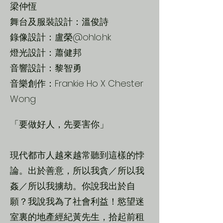
梁仲恆
舞台及服裝設計：溫俊詩
錄像設計：盧榮@ohlo.hk
燈光設計：蕭健邦
音響設計：黎智勇
音樂創作：Frankie Ho X Chester
Wong
「要做好人，先要害你」
現代都市人越來越常聽到這樣的悖
論。出於善意，所以我貪／所以我
姦／所以我擄劫。你說我出於自
願？我說我為了社會利益！慾望迷
室裏的地產經紀黃先生，拾起前租