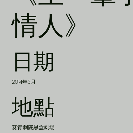
情人》
日期
2014年3月
地點
葵青劇院黑盒劇場