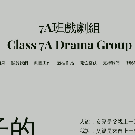
7A班戲劇組
Class 7A Drama Group
消息
關於我們
劇團工作
過往作品
職位空缺
支持我們
聯絡
子的
人說，女兒是父親上一
我說，父親是來自上一