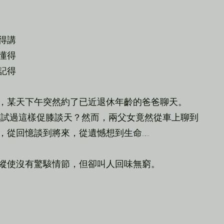
得講
懂得
記得
，某天下午突然約了已近退休年齡的爸爸聊天。
沒有試過這樣促膝談天？然而，兩父女竟然從車上聊到
，從回憶談到將來，從遺憾想到生命……
縱使沒有驚駭情節，但卻叫人回味無窮。