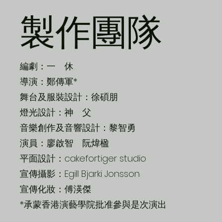
製作團隊
編劇：一 休
導演：鄭傳軍*
舞台及服裝設計：徐碩朋
燈光設計：神 父
音樂創作及音響設計：黎智勇
演員：廖啟智 阮煒楹
平面設計：cakefortiger studio
宣傳攝影：Egill Bjarki Jonsson
宣傳化妝：傅渶傑
*承蒙香港演藝學院批准參與是次演出