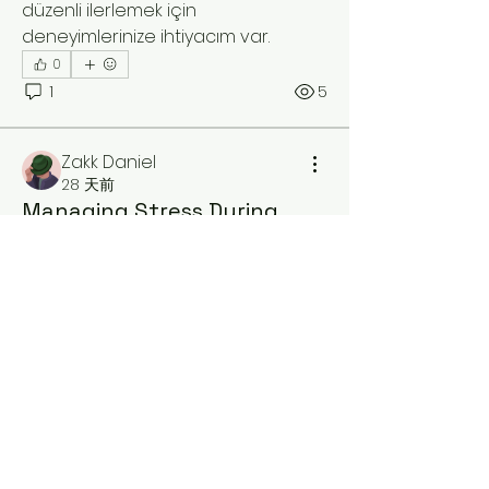
düzenli ilerlemek için 
deneyimlerinize ihtiyacım var.
0
1
5
Zakk Daniel
28 天前
Managing Stress During
Online Exams
Online exams can be demanding, 
especially when students are 
balancing coursework, work, and 
personal responsibilities. It's not 
unusual to see phrases like 
pay 
someone to take my online 
關於
exam
 appear in discussions about 
歡迎光臨群組！您可以和其他會員連
academic pressure and time 
線，取得更新並分享影片。
management. Building a realistic 