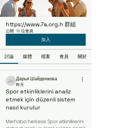
https://www.7a.org.h 群組
公開
·
18 位會員
加入
討論
媒體
檔案
會員
關於
Дарья Шайденкова
Дарья Шайденкова
昨天
Spor etkinliklerini analiz
etmek için düzenli sistem
nasıl kurulur
Merhaba herkese. Spor etkinliklerini 